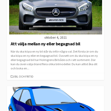
oktober 4, 2021
Att välja mellan ny eller begagnad bil
När du ska köpa en ny bil står du inför några val. Det första är om du
ska köpa en ny eller en begagnad bil. Oavsett om du ska köpa en ny
eller begagnad bil har Holmgrens Bil både och i sitt sortiment. Där
kan du även välja bland flera olika bilmodeller. Du kan alltid åka dit
och boka en...
CATEGORIES
BIL OCH FRITID