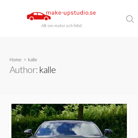
Skip
to
content
Sear
Allt om motor och fritid
Togg
Home
> kalle
Author:
kalle