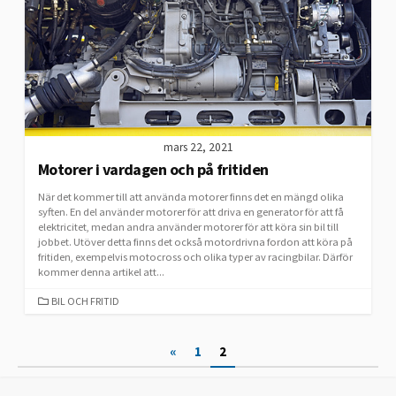
mars 22, 2021
Motorer i vardagen och på fritiden
När det kommer till att använda motorer finns det en mängd olika
syften. En del använder motorer för att driva en generator för att få
elektricitet, medan andra använder motorer för att köra sin bil till
jobbet. Utöver detta finns det också motordrivna fordon att köra på
fritiden, exempelvis motocross och olika typer av racingbilar. Därför
kommer denna artikel att...
CATEGORIES
BIL OCH FRITID
Sidnumrering
«
1
2
för