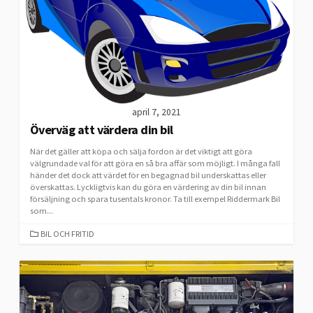
april 7, 2021
Överväg att värdera din bil
När det gäller att köpa och sälja fordon är det viktigt att göra
välgrundade val för att göra en så bra affär som möjligt. I många fall
händer det dock att värdet för en begagnad bil underskattas eller
överskattas. Lyckligtvis kan du göra en värdering av din bil innan
försäljning och spara tusentals kronor. Ta till exempel Riddermark Bil
som...
CATEGORIES
BIL OCH FRITID