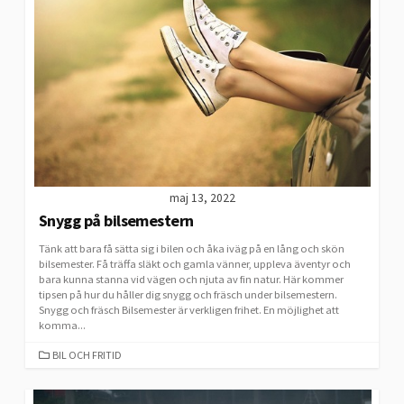
maj 13, 2022
Snygg på bilsemestern
Tänk att bara få sätta sig i bilen och åka iväg på en lång och skön
bilsemester. Få träffa släkt och gamla vänner, uppleva äventyr och
bara kunna stanna vid vägen och njuta av fin natur. Här kommer
tipsen på hur du håller dig snygg och fräsch under bilsemestern.
Snygg och fräsch Bilsemester är verkligen frihet. En möjlighet att
komma...
CATEGORIES
BIL OCH FRITID