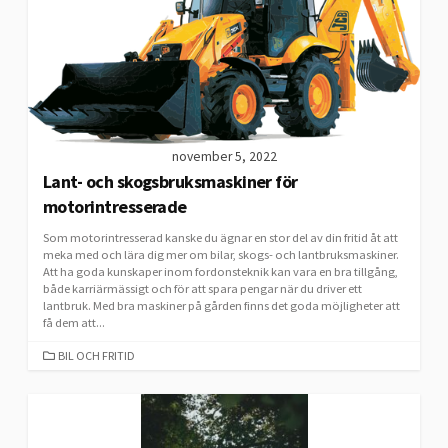
november 5, 2022
Lant- och skogsbruksmaskiner för
motorintresserade
Som motorintresserad kanske du ägnar en stor del av din fritid åt att
meka med och lära dig mer om bilar, skogs- och lantbruksmaskiner.
Att ha goda kunskaper inom fordonsteknik kan vara en bra tillgång,
både karriärmässigt och för att spara pengar när du driver ett
lantbruk. Med bra maskiner på gården finns det goda möjligheter att
få dem att...
CATEGORIES
BIL OCH FRITID