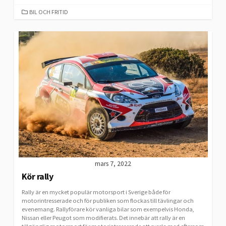
CATEGORIES
BIL OCH FRITID
mars 7, 2022
Kör rally
Rally är en mycket populär motorsport i Sverige både för
motorintresserade och för publiken som flockas till tävlingar och
evenemang. Rallyförare kör vanliga bilar som exempelvis Honda,
Nissan eller Peugot som modifierats. Det innebär att rally är en