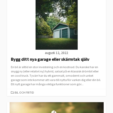
augusti 12, 2022
Bygg ditt nya garage eller skärmtak själv
En bil är alltid en stor investering och en kostnad. Du kanske har en
snygg ny (eller relativt ny) hybrid, satsat på en klassisk drömbil eller
en cool truck. Tyvärr har du ett gammalt, omodernt och unket
garage som inte kommer att vara till nytta för varken dig eller din bil.
Ett nytt garage har många viktiga funktioner som gör...
CATEGORIES
BIL OCH FRITID