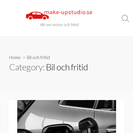
Skip
to
content
Sear
Allt om motor och fritid
Togg
Home
> Bil och fritid
Category:
Bil och fritid