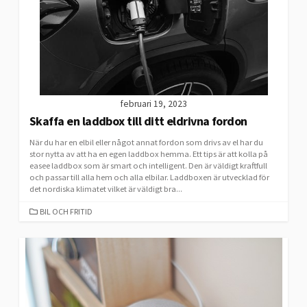
februari 19, 2023
Skaffa en laddbox till ditt eldrivna fordon
När du har en elbil eller något annat fordon som drivs av el har du
stor nytta av att ha en egen laddbox hemma. Ett tips är att kolla på
easee laddbox som är smart och intelligent. Den är väldigt kraftfull
och passar till alla hem och alla elbilar. Laddboxen är utvecklad för
det nordiska klimatet vilket är väldigt bra...
CATEGORIES
BIL OCH FRITID