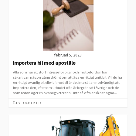
februari 5, 2023
Importera bil med apostille
Alla som har ett stort intresse för bilar och motorfordon har
säkerligen någon gång drömt om att äga en riktigt unik bil. Vill du ha
en riktigt ovanlig bil eller bilmodell är det inte sällan nödvändigt att
importera den, eftersom utbudet ofta är begränsat i Sverige och de
som redan äger en ovanlig veteranbil inte så ofta är så benägna...
CATEGORIES
BIL OCH FRITID