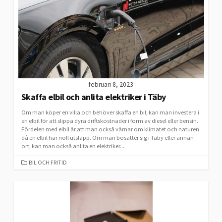
februari 8, 2023
Skaffa elbil och anlita elektriker i Täby
Om man köper en villa och behöver skaffa en bil, kan man investera i
en elbil för att slippa dyra driftskostnader i form av diesel eller bensin.
Fördelen med elbil är att man också värnar om klimatet och naturen
då en elbil har noll utsläpp. Om man bosätter sig i Täby eller annan
ort, kan man också anlita en elektriker...
CATEGORIES
BIL OCH FRITID