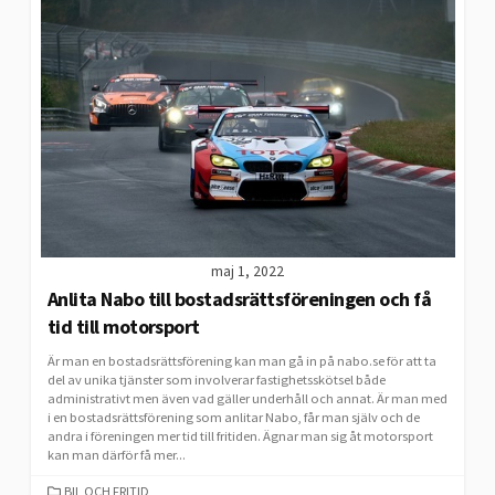
maj 1, 2022
Anlita Nabo till bostadsrättsföreningen och få
tid till motorsport
Är man en bostadsrättsförening kan man gå in på nabo.se för att ta
del av unika tjänster som involverar fastighetsskötsel både
administrativt men även vad gäller underhåll och annat. Är man med
i en bostadsrättsförening som anlitar Nabo, får man själv och de
andra i föreningen mer tid till fritiden. Ägnar man sig åt motorsport
kan man därför få mer...
CATEGORIES
BIL OCH FRITID