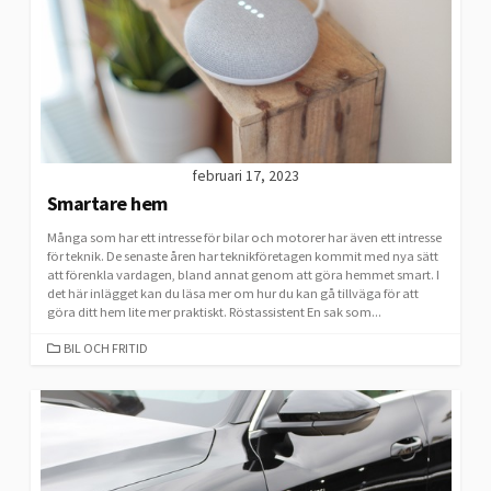
februari 17, 2023
Smartare hem
Många som har ett intresse för bilar och motorer har även ett intresse
för teknik. De senaste åren har teknikföretagen kommit med nya sätt
att förenkla vardagen, bland annat genom att göra hemmet smart. I
det här inlägget kan du läsa mer om hur du kan gå tillväga för att
göra ditt hem lite mer praktiskt. Röstassistent En sak som...
CATEGORIES
BIL OCH FRITID